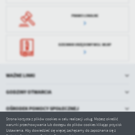
PRAWO LOKALNE
DZIENNIK URZĘDOWY WOJ. WLKP
WAŻNE LINKI
GODZINY OTWARCIA
OŚRODEK POMOCY SPOŁECZNEJ
Strona korzysta z plików cookies w celu realizacji usług. Możesz określić
warunki przechowywania lub dostępu do plików cookies klikając przycisk
Ustawienia. Aby dowiedzieć się więcej zachęcamy do zapoznania się z