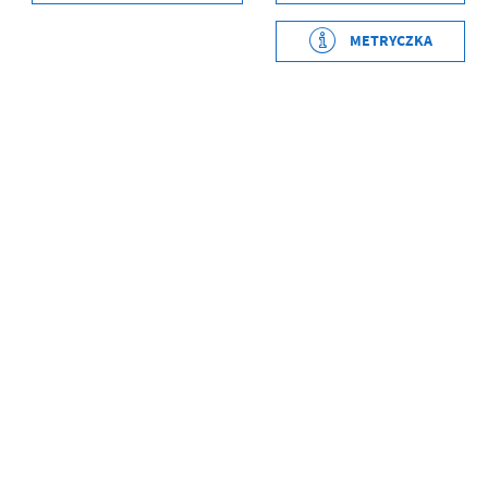
Wytworzył
Marietta Jurgas
METRYCZKA
Data opublikowania
2024-10-04 13:34:47
Opublikował
Marietta Jurgas
Data ostatniej
2024-10-04 13:43:25
aktualizacji
Ostatnio zaktualizował
Marietta Jurgas